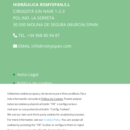
HIDRÁULICA ROMYSPAN,S.L
C/BOGOTÁ S/N NAVE 1-2-3
POL.IND. LA SERRETA
30.500 MOLINA DE SEGURA (MURCIA) SPAIN
TEL.
+34 968 80 94 87
EMAIL
info@romyspan.com
Aviso Legal
Política de cookies
Política de privacidad
Utilizamos cookies propias y de terceros para fines analíticos. Para
más información consulte la
Política de Cookies
. Puede aceptar
FAQ
todas las cookies pulsando el botón "OK" o configurarlas o
rechazar su uso pulsando el botón "Config. Cookies".
We use our own and third-party cookies for analytical purposes.
For more information, see our
Cookies Policy
. You can accept all
cookies by pressing the "OK" button or configure them or reject