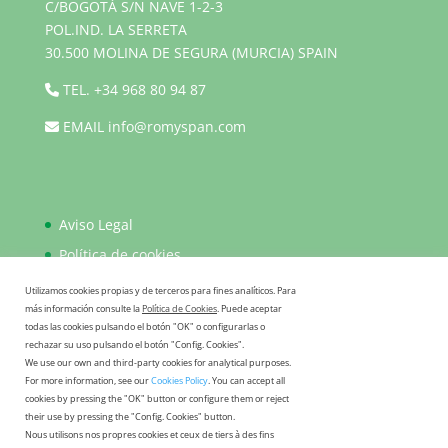
C/BOGOTÁ S/N NAVE 1-2-3
POL.IND. LA SERRETA
30.500 MOLINA DE SEGURA (MURCIA) SPAIN
TEL.
+34 968 80 94 87
EMAIL
info@romyspan.com
Aviso Legal
Política de cookies
Política de privacidad
Utilizamos cookies propias y de terceros para fines analíticos. Para
más información consulte la
Política de Cookies
. Puede aceptar
FAQ
todas las cookies pulsando el botón "OK" o configurarlas o
rechazar su uso pulsando el botón "Config. Cookies".
We use our own and third-party cookies for analytical purposes.
For more information, see our
Cookies Policy
. You can accept all
cookies by pressing the "OK" button or configure them or reject
their use by pressing the "Config. Cookies" button.
Nous utilisons nos propres cookies et ceux de tiers à des fins