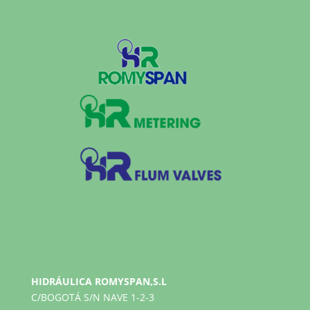
HIDRÁULICA ROMYSPAN,S.L
C/BOGOTÁ S/N NAVE 1-2-3