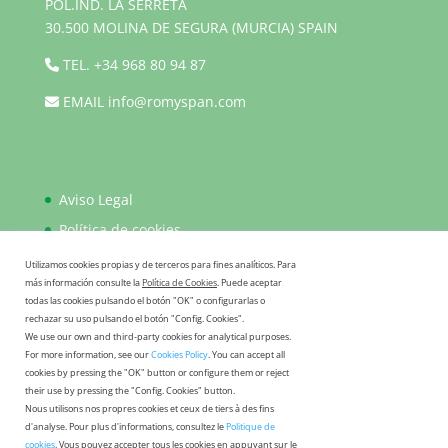
POL.IND. LA SERRETA
30.500 MOLINA DE SEGURA (MURCIA) SPAIN
TEL.
+34 968 80 94 87
EMAIL
info@romyspan.com
Aviso Legal
Política de cookies
Política de privacidad
Utilizamos cookies propias y de terceros para fines analíticos. Para
más información consulte la
Política de Cookies
. Puede aceptar
FAQ
todas las cookies pulsando el botón "OK" o configurarlas o
rechazar su uso pulsando el botón "Config. Cookies".
We use our own and third-party cookies for analytical purposes.
For more information, see our
Cookies Policy
. You can accept all
cookies by pressing the "OK" button or configure them or reject
their use by pressing the "Config. Cookies" button.
Nous utilisons nos propres cookies et ceux de tiers à des fins
d'analyse. Pour plus d'informations, consultez le
Politique de
cookies
. Vous pouvez accepter tous les cookies en appuyant sur le