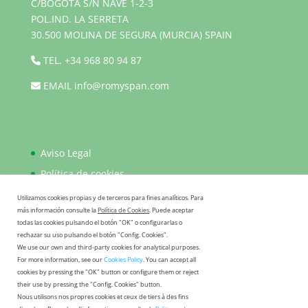
C/BOGOTÁ S/N NAVE 1-2-3
POL.IND. LA SERRETA
30.500 MOLINA DE SEGURA (MURCIA) SPAIN
TEL.
+34 968 80 94 87
EMAIL
info@romyspan.com
Aviso Legal
Política de cookies
Política de privacidad
Utilizamos cookies propias y de terceros para fines analíticos. Para
más información consulte la
Política de Cookies
. Puede aceptar
FAQ
todas las cookies pulsando el botón "OK" o configurarlas o
rechazar su uso pulsando el botón "Config. Cookies".
We use our own and third-party cookies for analytical purposes.
For more information, see our
Cookies Policy
. You can accept all
cookies by pressing the "OK" button or configure them or reject
their use by pressing the "Config. Cookies" button.
Nous utilisons nos propres cookies et ceux de tiers à des fins