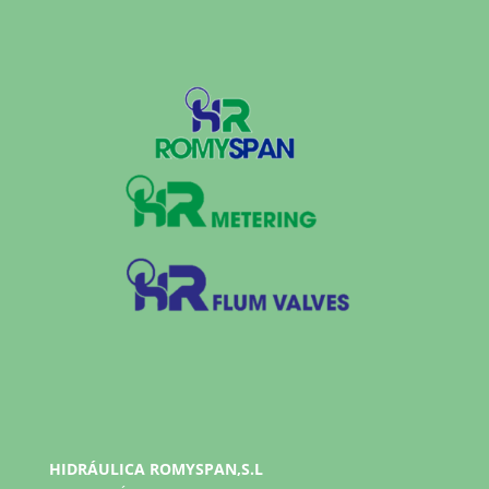
HIDRÁULICA ROMYSPAN,S.L