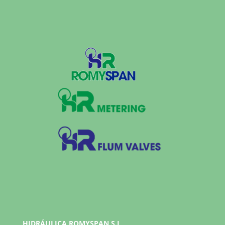
HIDRÁULICA ROMYSPAN,S.L