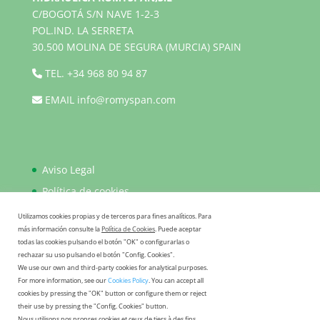
C/BOGOTÁ S/N NAVE 1-2-3
POL.IND. LA SERRETA
30.500 MOLINA DE SEGURA (MURCIA) SPAIN
TEL.
+34 968 80 94 87
EMAIL
info@romyspan.com
Aviso Legal
Política de cookies
Política de privacidad
Utilizamos cookies propias y de terceros para fines analíticos. Para
más información consulte la
Política de Cookies
. Puede aceptar
FAQ
todas las cookies pulsando el botón "OK" o configurarlas o
rechazar su uso pulsando el botón "Config. Cookies".
We use our own and third-party cookies for analytical purposes.
For more information, see our
Cookies Policy
. You can accept all
cookies by pressing the "OK" button or configure them or reject
their use by pressing the "Config. Cookies" button.
Nous utilisons nos propres cookies et ceux de tiers à des fins