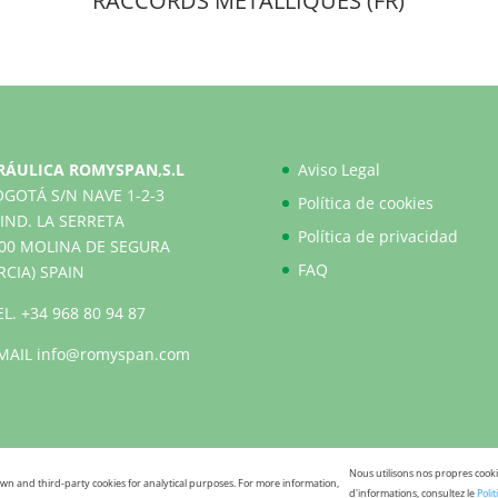
RACCORDS MÉTALLIQUES (FR)
RÁULICA ROMYSPAN,S.L
Aviso Legal
OGOTÁ S/N NAVE 1-2-3
Política de cookies
IND. LA SERRETA
Política de privacidad
500 MOLINA DE SEGURA
FAQ
RCIA) SPAIN
EL.
+34 968 80 94 87
MAIL
info@romyspan.com
Nous utilisons nos propres cookie
wn and third-party cookies for analytical purposes. For more information,
d'informations, consultez le
Poli