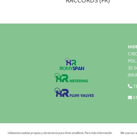
RACCORDS (FR)
HID
C/B
POL.
30.
(MU
T
E
Utilizamos cookies propias y de terceros para fines analíticos. Para más información
We use our o