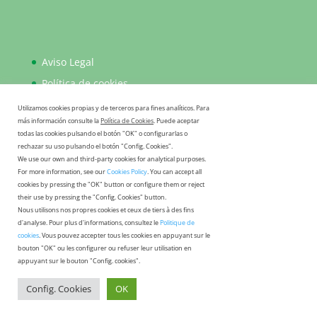
Aviso Legal
Política de cookies
Política de privacidad
Utilizamos cookies propias y de terceros para fines analíticos. Para
más información consulte la
Política de Cookies
. Puede aceptar
FAQ
todas las cookies pulsando el botón "OK" o configurarlas o
rechazar su uso pulsando el botón "Config. Cookies".
We use our own and third-party cookies for analytical purposes.
For more information, see our
Cookies Policy
. You can accept all
cookies by pressing the "OK" button or configure them or reject
their use by pressing the "Config. Cookies" button.
Nous utilisons nos propres cookies et ceux de tiers à des fins
d'analyse. Pour plus d'informations, consultez le
Politique de
cookies
. Vous pouvez accepter tous les cookies en appuyant sur le
bouton "OK" ou les configurer ou refuser leur utilisation en
appuyant sur le bouton "Config. cookies".
HIDRÁULICA ROMYSPAN S.L. - C/Bogotá 1-2-3, Pol.
Ind. La Serreta 30500 Molina de Segura, Murcia
Config. Cookies
OK
España