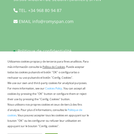
TEL.
+34 968 80 94 87
EMAIL
info@romyspan.com
Politique de confidentialité
Politique de cookies
Utilizamos cookies propias y de terceros para fines analíticos. Para
más información consulte la
Política de Cookies
. Puede aceptar
FAQ
todas las cookies pulsando el botón "OK" o configurarlas o
rechazar su uso pulsando el botón "Config. Cookies".
We use our own and third-party cookies for analytical purposes.
For more information, see our
Cookies Policy
. You can accept all
cookies by pressing the "OK" button or configure them or reject
their use by pressing the "Config. Cookies" button.
Nous utilisons nos propres cookies et ceux de tiers à des fins
d'analyse. Pour plus d'informations, consultez le
Politique de
cookies
. Vous pouvez accepter tous les cookies en appuyant sur le
bouton "OK" ou les configurer ou refuser leur utilisation en
appuyant sur le bouton "Config. cookies".
HIDRÁULICA ROMYSPAN S.L. - C/Bogotá 1-2-3, Pol.