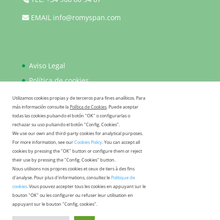
EMAIL
info@romyspan.com
Aviso Legal
Política de cookies
Política de privacidad
Utilizamos cookies propias y de terceros para fines analíticos. Para
más información consulte la
Política de Cookies
. Puede aceptar
FAQ
todas las cookies pulsando el botón "OK" o configurarlas o
rechazar su uso pulsando el botón "Config. Cookies".
We use our own and third-party cookies for analytical purposes.
For more information, see our
Cookies Policy
. You can accept all
cookies by pressing the "OK" button or configure them or reject
their use by pressing the "Config. Cookies" button.
Nous utilisons nos propres cookies et ceux de tiers à des fins
d'analyse. Pour plus d'informations, consultez le
Politique de
cookies
. Vous pouvez accepter tous les cookies en appuyant sur le
bouton "OK" ou les configurer ou refuser leur utilisation en
appuyant sur le bouton "Config. cookies".
HIDRÁULICA ROMYSPAN S.L. - C/Bogotá 1-2-3, Pol.